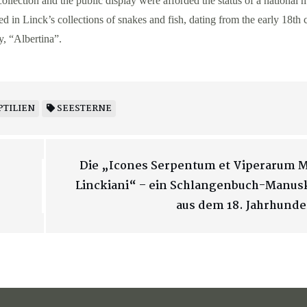
lection and the public display were afforded the status of a national
ed in Linck’s collections of snakes and fish, dating from the early 18th 
y, “Albertina”.
PTILIEN
SEESTERNE
Die „Icones Serpentum et Viperarum 
Linckiani“ – ein Schlangenbuch-Manus
aus dem 18. Jahrhunde