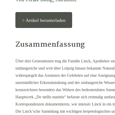
Von Ulrike Budig, Chemnitz
> Artikel herunterladen
Zusammenfassung
Über drei Generationen trug die Familie Linck, Apotheker u
umfangreiche und weit über Leipzig hinaus bekannte Natur
widerspiegelt das Ansinnen der Gelehrten auf eine Aneignung
unermüdlicher Erkenntnisdrang und der umfangreiche Wissen
kennzeichnen besonders das Wirken des bedeutendsten Samml
Hauptwerk „De stellis marinis“ befasste sich erstmalig umfas
Korrespondenzen dokumentieren, wie intensiv Linck in ein i
Die Linck‘sche Sammlung mit wichtigen herpetologischen und