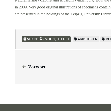
Natural History Cabinet and Museum Waldenburg. Both the col
in 2009. Very good original illustrations of specimens contain
are preserved in the holdings of the Leipzig University Librar
SEKRETÄR VOL. 15. HEFT 1
AMPHIBIEN
RE
Vorwort