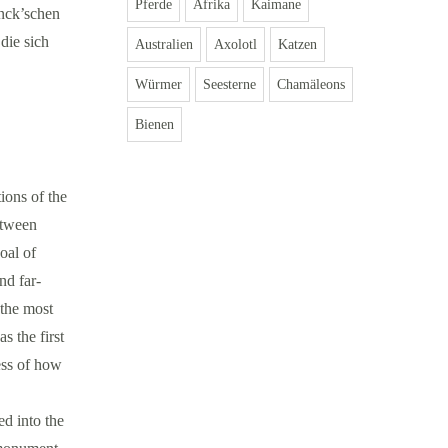
Pferde
Afrika
Kaimane
nck’schen
die sich
Australien
Axolotl
Katzen
Würmer
Seesterne
Chamäleons
Bienen
ions of the
etween
oal of
nd far-
 the most
s the first
ess of how
ed into the