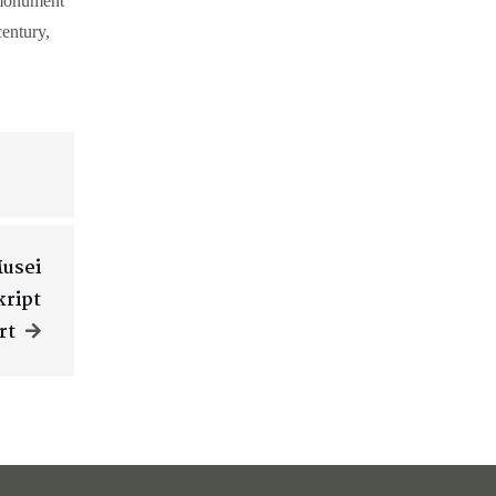
 monument
century,
Musei
kript
rt