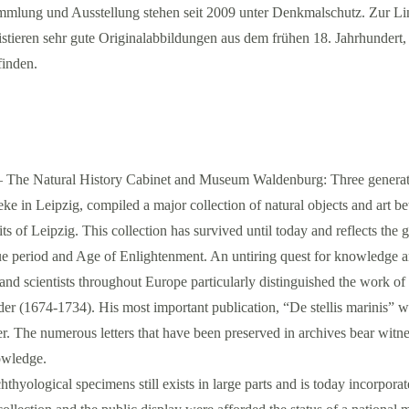
mlung und Ausstellung stehen seit 2009 unter Denkmalschutz. Zur Li
eren sehr gute Originalabbildungen aus dem frühen 18. Jahrhundert, 
finden.
– The Natural History Cabinet and Museum Waldenburg: Three generat
ke in Leipzig, compiled a major collection of natural objects and art b
 of Leipzig. This collection has survived until today and reflects the g
ue period and Age of Enlightenment. An untiring quest for knowledge a
and scientists throughout Europe particularly distinguished the work of
lder (1674-1734). His most important publication, “De stellis marinis” wa
er. The numerous letters that have been preserved in archives bear witn
owledge.
hthyological specimens still exists in large parts and is today incorporat