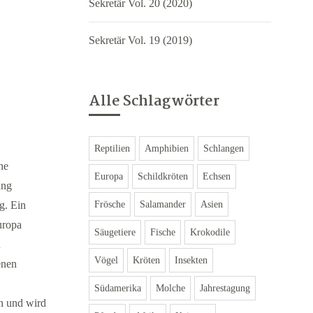
Sekretär Vol. 20 (2020)
Sekretär Vol. 19 (2019)
Alle Schlagwörter
Reptilien
Amphibien
Schlangen
ne
Europa
Schildkröten
Echsen
ung
Frösche
Salamander
Asien
g. Ein
uropa
Säugetiere
Fische
Krokodile
n
Vögel
Kröten
Insekten
enen
Südamerika
Molche
Jahrestagung
n und wird