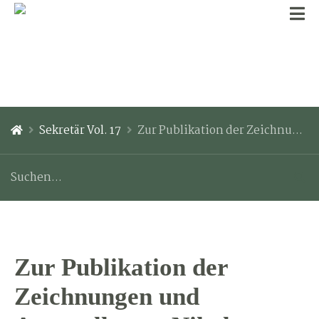
Sekretär Vol. 17
Zur Publikation der Zeichnungen und Aquarelle von Nikolaus Michael Oppel (1782-1820): III. Krokodile und IV. Eidechsen (Lacertidae, Teiidae)
Zur Publikation der
Zeichnungen und