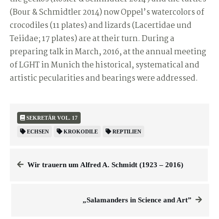
(Bour & Schmidtler 2014) now Oppel’s watercolors of
crocodiles (11 plates) and lizards (Lacertidae und
Teiidae; 17 plates) are at their turn. During a
preparing talk in March, 2016, at the annual meeting
of LGHT in Munich the historical, systematical and
artistic pecularities and bearings were addressed.
SEKRETÄR VOL. 17
ECHSEN
KROKODILE
REPTILIEN
Wir trauern um Alfred A. Schmidt (1923 ‒ 2016)
„Salamanders in Science and Art”