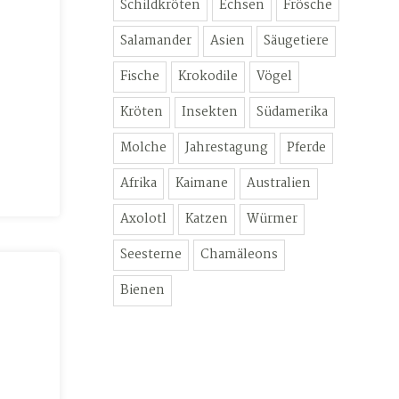
Schildkröten
Echsen
Frösche
Salamander
Asien
Säugetiere
Fische
Krokodile
Vögel
Kröten
Insekten
Südamerika
Molche
Jahrestagung
Pferde
Afrika
Kaimane
Australien
Axolotl
Katzen
Würmer
Seesterne
Chamäleons
Bienen