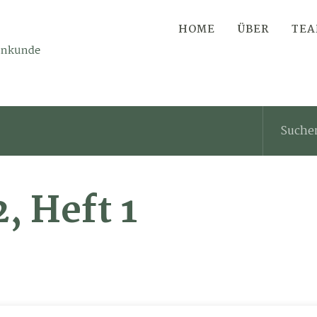
HOME
ÜBER
TE
, Heft 1