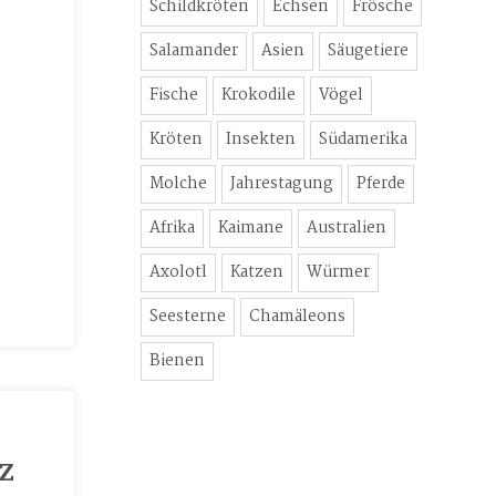
-
Schildkröten
Echsen
Frösche
Salamander
Asien
Säugetiere
Fische
Krokodile
Vögel
Kröten
Insekten
Südamerika
Molche
Jahrestagung
Pferde
Afrika
Kaimane
Australien
Axolotl
Katzen
Würmer
Seesterne
Chamäleons
Bienen
z