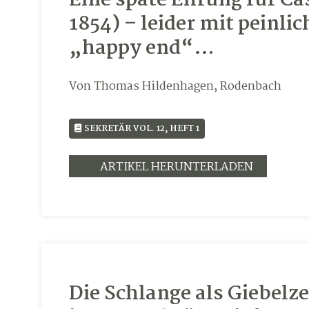
Eine späte Ehrung für Ca
1854) – leider mit peinl
„happy end“…
Von Thomas Hildenhagen, Rodenbach
SEKRETÄR VOL. 12, HEFT 1
ARTIKEL HERUNTERLADEN
Die Schlange als Giebelz