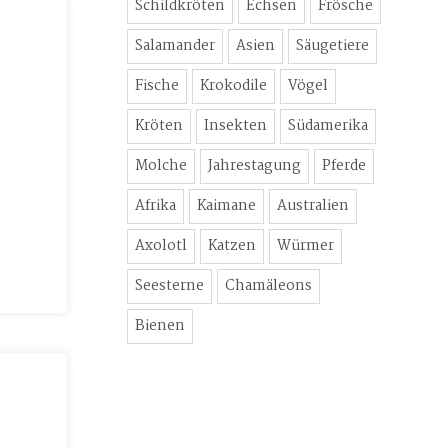
Schildkröten
Echsen
Frösche
Salamander
Asien
Säugetiere
Fische
Krokodile
Vögel
Kröten
Insekten
Südamerika
Molche
Jahrestagung
Pferde
Afrika
Kaimane
Australien
Axolotl
Katzen
Würmer
Seesterne
Chamäleons
Bienen