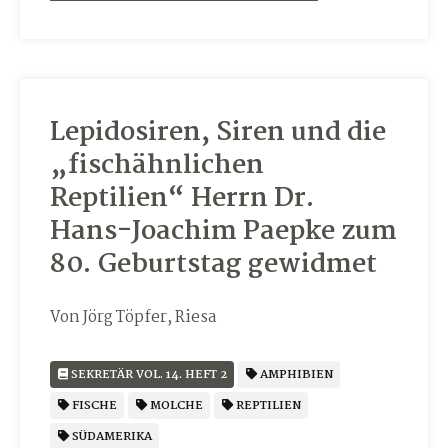
Lepidosiren, Siren und die
„fischähnlichen
Reptilien“ Herrn Dr.
Hans-Joachim Paepke zum
80. Geburtstag gewidmet
Von Jörg Töpfer, Riesa
SEKRETÄR VOL. 14. HEFT 2
AMPHIBIEN
FISCHE
MOLCHE
REPTILIEN
SÜDAMERIKA